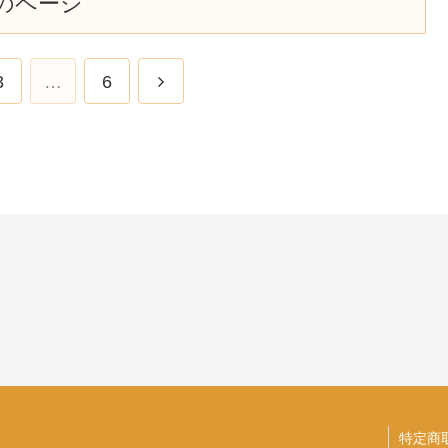
のページ
次
3
…
6
へ
特定商