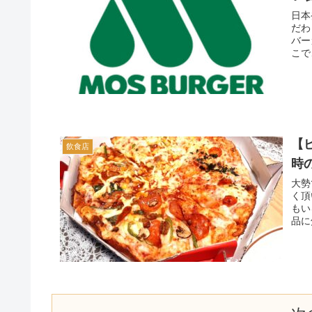
日本
だわ
バー
こで
【
飲食店
時
大勢
く頂
もい
品に