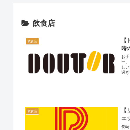
飲食店
【
飲食店
時
お手
ー。
しい
過ぎ
【
飲食店
エ
長崎