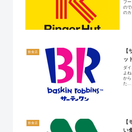
フー
ので
のカ
【
飲食店
ッ
ダイ
よね
から
た…
【
飲食店
い