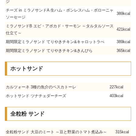
ジ
チーズ in ミラノサンドA 生ハム・ボンレスハム・ボローニャ
389kcal
ソーセージ
ミラノサンドB エビ・アボカド・サーモン ～タルタルソース
421kcal
仕立て～
期間限定ミラノサンド てりやきチキン&キャロットラぺ
389kcal
期間限定ミラノサンド てりやきチキン&きんぴら
365kcal
ホットサンド
カルツォーネ 3種の魚介のペスカトーレ
227kcal
ホットサンド ツナチェダーチーズ
403kcal
全粒粉 サンド
全粒粉サンド 大豆のミート ～豆と野菜のトマト煮込み～
315kcal