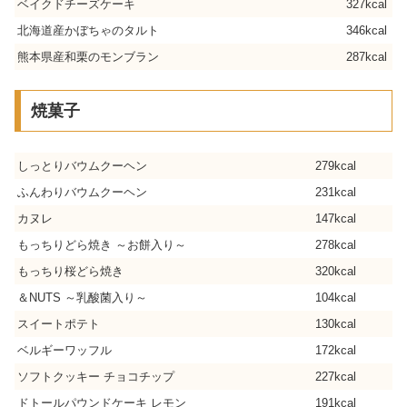
ベイクドチーズケーキ
327kcal
北海道産かぼちゃのタルト
346kcal
熊本県産和栗のモンブラン
287kcal
焼菓子
しっとりバウムクーヘン
279kcal
ふんわりバウムクーヘン
231kcal
カヌレ
147kcal
もっちりどら焼き ～お餅入り～
278kcal
もっちり桜どら焼き
320kcal
＆NUTS ～乳酸菌入り～
104kcal
スイートポテト
130kcal
ベルギーワッフル
172kcal
ソフトクッキー チョコチップ
227kcal
ドトールパウンドケーキ レモン
191kcal