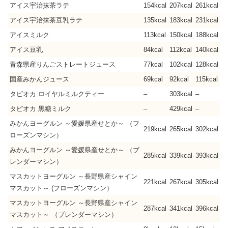
アイス宇治抹茶ラテ
154kcal
207kcal
261kcal
アイス宇治抹茶豆乳ラテ
135kcal
183kcal
231kcal
アイスミルク
113kcal
150kcal
188kcal
アイス豆乳
84kcal
112kcal
140kcal
青森県産りんごストレートジュース
77kcal
102kcal
128kcal
国産みかんジュース
69kcal
92kcal
115kcal
タピオカ ロイヤルミルクティー
–
303kcal
–
タピオカ 黒糖ミルク
–
429kcal
–
みかんヨーグルン ～愛媛県産せとか～ （フ
219kcal
265kcal
302kcal
ローズンマシン）
みかんヨーグルン ～愛媛県産せとか～ （ブ
285kcal
339kcal
393kcal
レンダーマシン）
マスカットヨーグルン ～長野県産シャイン
221kcal
267kcal
305kcal
マスカット～ (フローズンマシン）
マスカットヨーグルン ～長野県産シャイン
287kcal
341kcal
396kcal
マスカット～ （ブレンダーマシン）