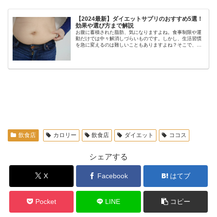
【2024最新】ダイエットサプリのおすすめ5選！
効果や選び方まで解説
お腹に蓄積された脂肪、気になりますよね。食事制限や運
動だけでは中々解消しづらいものです。しかし、生活習慣
を急に変えるのは難しいこともありますよね？そこで、手
軽に取り入れられるサプリメントがあれば、いますぐにで
も始められると思いませんか？当サ...
飲食店
カロリー
飲食店
ダイエット
ココス
シェアする
X
Facebook
はてブ
Pocket
LINE
コピー