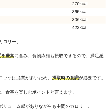
270kcal
365kcal
306kcal
423kcal
低カロリー。
質を豊富
に含み、食物繊維も摂取できるので、満足感
。
たコロッケは脂質が多いため、
摂取時の意識
が必要です。
は、食事を楽しむポイントと言えます。
と、ボリューム感がありながらも中間のカロリー。